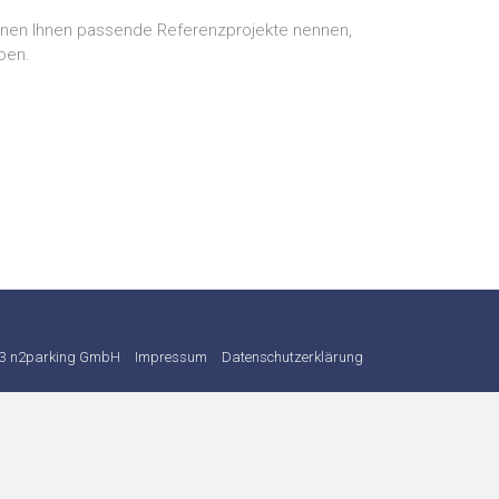
können Ihnen passende Referenzprojekte nennen,
ben.
23 n2parking GmbH
Impressum
Datenschutzerklärung